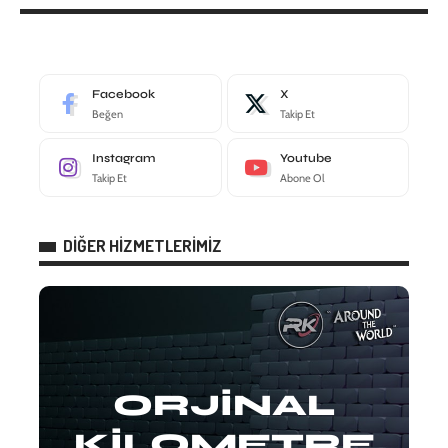
Facebook
X
Beğen
Takip Et
Instagram
Youtube
Takip Et
Abone Ol
DİĞER HİZMETLERİMİZ
ORJİNAL
KİLOMETRE