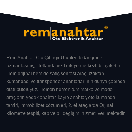
Rem Anahtar
, Oto Çilingir Ürünleri tedariğinde
uzmanlaşmış, Hollanda ve Türkiye merkezli bir şirkettir.
Hem orijinal hem de satış sonrası araç uzaktan
kumandası ve transponder anahtarları’nın dünya çapında
distribütörüyüz. Hemen hemen tüm marka ve model
araçların
yedek anahtar
, kayıp anahtar, oto kumanda
tamiri, immobilizer çözümleri, 2. el araçlarda Orjinal
kilometre tespiti, kap ve pil değişimi hizmeti verilmektedir.