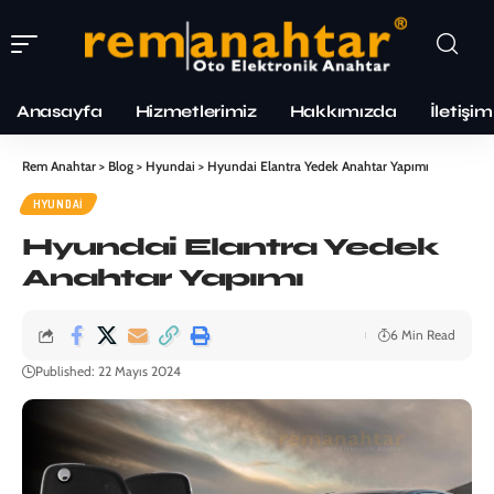
Anasayfa
Hizmetlerimiz
Hakkımızda
İletişim
Rem Anahtar
>
Blog
>
Hyundai
>
Hyundai Elantra Yedek Anahtar Yapımı
HYUNDAI
Hyundai Elantra Yedek
Anahtar Yapımı
6 Min Read
Published: 22 Mayıs 2024