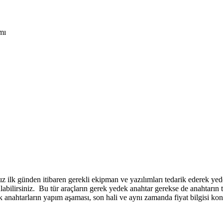
mı
ız ilk günden itibaren gerekli ekipman ve yazılımları tedarik ederek ye
ulabilirsiniz. Bu tür araçların gerek yedek anahtar gerekse de anahta
 anahtarların yapım aşaması, son hali ve aynı zamanda fiyat bilgisi kon