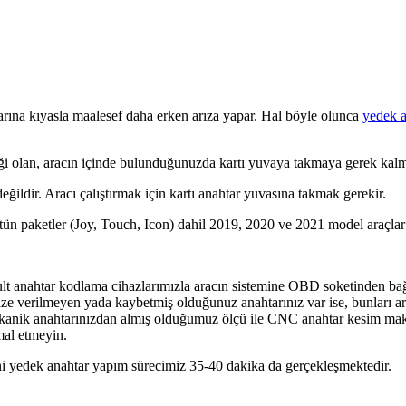
larına kıyasla maalesef daha erken arıza yapar. Hal böyle olunca
yedek a
liği olan, aracın içinde bulunduğunuzda kartı yuvaya takmaya gerek kalma
değildir. Aracı çalıştırmak için kartı anahtar yuvasına takmak gerekir.
bütün paketler (Joy, Touch, Icon) dahil 2019, 2020 ve 2021 model araçl
lt anahtar kodlama cihazlarımızla aracın sistemine OBD soketinden bağ
ize verilmeyen yada kaybetmiş olduğunuz anahtarınız var ise, bunları ar
nik anahtarınızdan almış olduğumuz ölçü ile CNC anahtar kesim makinas
mal etmeyin.
i yedek anahtar yapım sürecimiz 35-40 dakika da gerçekleşmektedir.