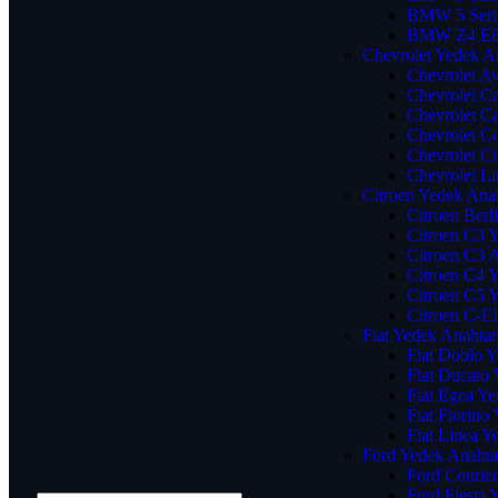
BMW 5 Seris
BMW Z4 E89
Chevrolet Yedek A
Chevrolet A
Chevrolet C
Chevrolet C
Chevrolet Co
Chevrolet C
Chevrolet La
Citroen Yedek Ana
Citroen Berl
Citroen C3 
Citroen C3 
Citroen C4 
Citroen C5 
Citroen C-E
Fiat Yedek Anahtar
Fiat Doblo 
Fiat Ducato
Fiat Egea Ye
Fiat Fiorino
Fiat Linea Y
Ford Yedek Anahta
Ford Courie
Ford Fiesta 