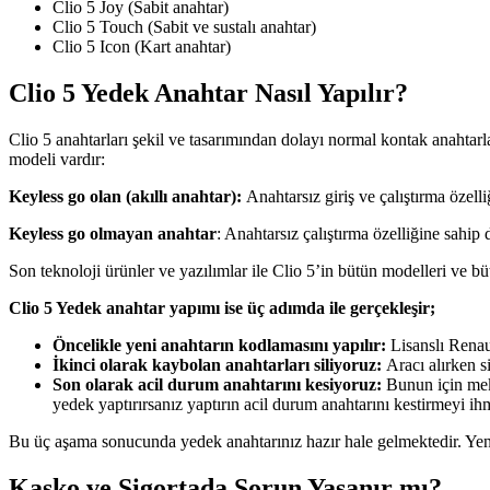
Clio 5 Joy (Sabit anahtar)
Clio 5 Touch (Sabit ve sustalı anahtar)
Clio 5 Icon (Kart anahtar)
Clio 5 Yedek Anahtar Nasıl Yapılır?
Clio 5 anahtarları şekil ve tasarımından dolayı normal kontak anahtar
modeli vardır:
Keyless go olan (akıllı anahtar):
Anahtarsız giriş ve çalıştırma özel
Keyless go olmayan anahtar
: Anahtarsız çalıştırma özelliğine sahip 
Son teknoloji ürünler ve yazılımlar ile Clio 5’in bütün modelleri ve 
Clio 5 Yedek anahtar yapımı ise üç adımda ile gerçekleşir;
Öncelikle yeni anahtarın kodlamasını yapılır:
Lisanslı Renau
İkinci olarak kaybolan anahtarları siliyoruz:
Aracı alırken s
Son olarak acil durum anahtarını kesiyoruz:
Bunun için meka
yedek yaptırırsanız yaptırın acil durum anahtarını kestirmeyi ih
Bu üç aşama sonucunda yedek anahtarınız hazır hale gelmektedir. Yen
Kasko ve Sigortada Sorun Yaşanır mı?