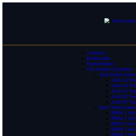
Anasayfa
Hakkımızda
Hizmetlerimiz
Oto Anahtar Çözümleri
Audi Yedek Anahta
Audi A3 Yed
Audi A4 Yed
Audi A5 Yed
Audi Q5 Yed
Audi Q7 Yed
Bmw Yedek Anaht
BMW 1 Seris
BMW 2 Seris
BMW 3 Seris
BMW 3 Seris
BMW 5 Seris