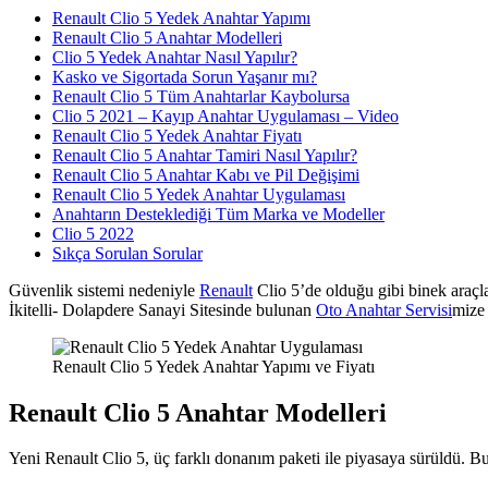
Renault Clio 5 Yedek Anahtar Yapımı
Renault Clio 5 Anahtar Modelleri
Clio 5 Yedek Anahtar Nasıl Yapılır?
Kasko ve Sigortada Sorun Yaşanır mı?
Renault Clio 5 Tüm Anahtarlar Kaybolursa
Clio 5 2021 – Kayıp Anahtar Uygulaması – Video
Renault Clio 5 Yedek Anahtar Fiyatı
Renault Clio 5 Anahtar Tamiri Nasıl Yapılır?
Renault Clio 5 Anahtar Kabı ve Pil Değişimi
Renault Clio 5 Yedek Anahtar Uygulaması
Anahtarın Desteklediği Tüm Marka ve Modeller
Clio 5 2022
Sıkça Sorulan Sorular
Güvenlik sistemi nedeniyle
Renault
Clio 5’de olduğu gibi binek araçla
İkitelli- Dolapdere Sanayi Sitesinde bulunan
Oto Anahtar Servisi
mize 
Renault Clio 5 Yedek Anahtar Yapımı ve Fiyatı
Renault Clio 5 Anahtar Modelleri
Yeni Renault Clio 5, üç farklı donanım paketi ile piyasaya sürüldü. Bu 