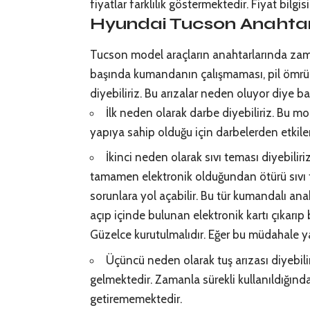
fiyatlar farklılık göstermektedir. Fiyat bilgisi 
Hyundai Tucson Anahtar
Tucson model araçların anahtarlarında zaman
başında kumandanın çalışmaması, pil ömr
diyebiliriz. Bu arızalar neden oluyor diye b
İlk neden olarak darbe diyebiliriz. Bu m
yapıya sahip olduğu için darbelerden etkile
İkinci neden olarak sıvı teması diyebili
tamamen elektronik olduğundan ötürü sıvı 
sorunlara yol açabilir. Bu tür kumandalı ana
açıp içinde bulunan elektronik kartı çıkarıp
Güzelce kurutulmalıdır. Eğer bu müdahale yap
Üçüncü neden olarak tuş arızası diyebilir
gelmektedir. Zamanla sürekli kullanıldığında
getirememektedir.