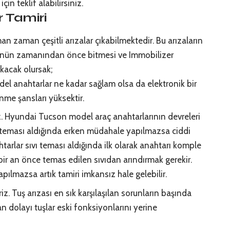
için teklif alabilirsiniz.
 Tamiri
 zaman çeşitli arızalar çıkabilmektedir. Bu arızaların
ünün zamanından önce bitmesi ve Immobilizer
akacak olursak;
odel anahtarlar ne kadar sağlam olsa da elektronik bir
nme şansları yüksektir.
riz. Hyundai Tucson model araç anahtarlarının devreleri
teması aldığında erken müdahale yapılmazsa ciddi
htarlar sıvı teması aldığında ilk olarak anahtarı komple
 bir an önce temas edilen sıvıdan arındırmak gerekir.
ılmazsa artık tamiri imkansız hale gelebilir.
iz. Tuş arızası en sık karşılaşılan sorunların başında
n dolayı tuşlar eski fonksiyonlarını yerine