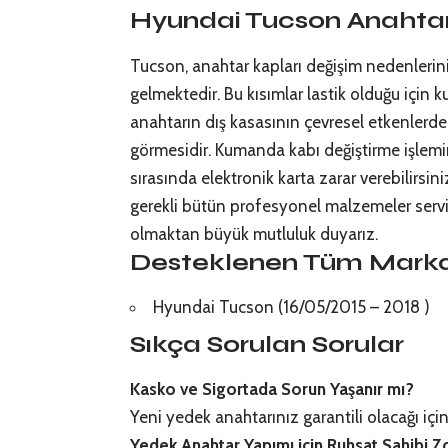
Hyundai Tucson Anahtar 
Tucson, anahtar kapları değişim nedenlerin
gelmektedir. Bu kısımlar lastik olduğu için k
anahtarın dış kasasının çevresel etkenlerden
görmesidir. Kumanda kabı değiştirme işlemin
sırasında elektronik karta zarar verebilirsi
gerekli bütün profesyonel malzemeler servi
olmaktan büyük mutluluk duyarız.
Desteklenen Tüm Marka
Hyundai Tucson (16/05/2015 – 2018 )
Sıkça Sorulan Sorular
Kasko ve Sigortada Sorun Yaşanır mı?
Yeni yedek anahtarınız garantili olacağı içi
Yedek Anahtar Yapımı için Ruhsat Sahibi 