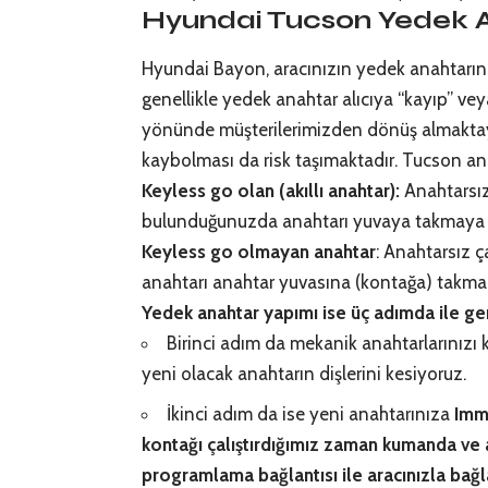
Hyundai Tucson Yedek An
Hyundai Bayon, aracınızın yedek anahtarının
genellikle
yedek anahtar
alıcıya “kayıp” ve
yönünde müşterilerimizden dönüş almaktayı
kaybolması da risk taşımaktadır. Tucson anaht
Keyless go olan (akıllı anahtar):
Anahtarsız 
bulunduğunuzda anahtarı yuvaya takmaya ger
Keyless go olmayan anahtar
: Anahtarsız ça
anahtarı anahtar yuvasına (kontağa) takmak
Yedek anahtar yapımı ise üç adımda ile ger
Birinci adım da mekanik anahtarlarınızı k
yeni olacak anahtarın dişlerini kesiyoruz.
İkinci adım da ise yeni anahtarınıza
Immo
kontağı çalıştırdığımız zaman kumanda ve an
programlama bağlantısı ile aracınızla bağl