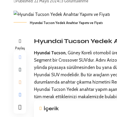
Published: 22 Mayıs 2024
3 Görüntülenme
Hyundai Tucson Yedek Anahtar Yapımı ve Fiyatı
Hyundai Tucson Yedek 
Paylaş
Hyundai
Tucson,
Güney Koreli otomobil üre
Segment bir Crossover SUV’dur. Adını Arizo
yılında piyasaya sürülmesinden bu yana dü
Hyundai SUV modelidir. Bu tür araçların 
durumlarında anahtar çıkarma hizmetini Re
Hyundai Tucson Yedek anahtar
yapım aşama
tüm merak ettiklerinizi makalemizde bulabili
İçerik