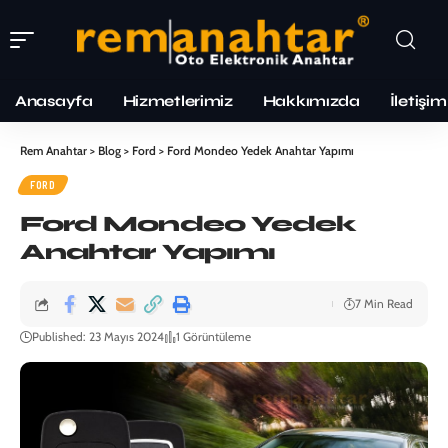
Anasayfa
Hizmetlerimiz
Hakkımızda
İletişim
Rem Anahtar
>
Blog
>
Ford
>
Ford Mondeo Yedek Anahtar Yapımı
FORD
Ford Mondeo Yedek
Anahtar Yapımı
7 Min Read
Published: 23 Mayıs 2024
1 Görüntüleme