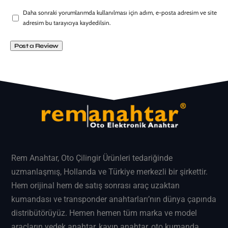
Daha sonraki yorumlarımda kullanılması için adım, e-posta adresim ve site
adresim bu tarayıcıya kaydedilsin.
Rem Anahtar
, Oto Çilingir Ürünleri tedariğinde
uzmanlaşmış, Hollanda ve Türkiye merkezli bir şirkettir.
Hem orijinal hem de satış sonrası araç uzaktan
kumandası ve transponder anahtarları’nın dünya çapında
distribütörüyüz. Hemen hemen tüm marka ve model
araçların
yedek anahtar
, kayıp anahtar, oto kumanda