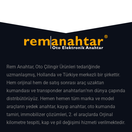
Rem Anahtar
, Oto Çilingir Ürünleri tedariğinde
uzmanlaşmış, Hollanda ve Türkiye merkezli bir şirkettir.
Hem orijinal hem de satış sonrası araç uzaktan
kumandası ve transponder anahtarları’nın dünya çapında
distribütörüyüz. Hemen hemen tüm marka ve model
araçların
yedek anahtar
, kayıp anahtar, oto kumanda
tamiri, immobilizer çözümleri, 2. el araçlarda Orjinal
kilometre tespiti, kap ve pil değişimi hizmeti verilmektedir.