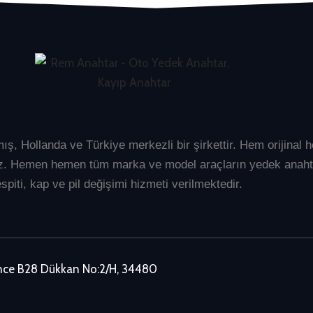
mış, Hollanda ve Türkiye merkezli bir şirkettir. Hem orijina
üyüz. Hemen hemen tüm marka ve model araçların
yedek anaht
spiti, kap ve pil değişimi hizmeti verilmektedir.
ence B28 Dükkan No:2/H, 34480