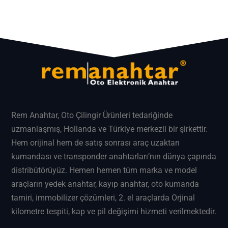
Rem Anahtar
, Oto Çilingir Ürünleri tedariğinde
uzmanlaşmış, Hollanda ve Türkiye merkezli bir şirkettir.
Hem orijinal hem de satış sonrası araç uzaktan
kumandası ve transponder anahtarları’nın dünya çapında
distribütörüyüz. Hemen hemen tüm marka ve model
araçların
yedek anahtar
, kayıp anahtar, oto kumanda
tamiri, immobilizer çözümleri, 2. el araçlarda Orjinal
kilometre tespiti, kap ve pil değişimi hizmeti verilmektedir.