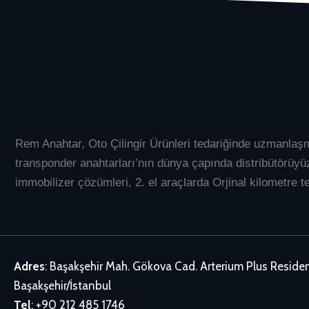
Rem Anahtar
, Oto Çilingir Ürünleri tedariğinde uzmanlaş
transponder anahtarları’nın dünya çapında distribütör
immobilizer çözümleri, 2. el araçlarda Orjinal kilometre te
Adres
: Başakşehir Mah. Gökova Cad. Arterium Plus Resid
Başakşehir/İstanbul
Tel
:
+90 212 485 1746