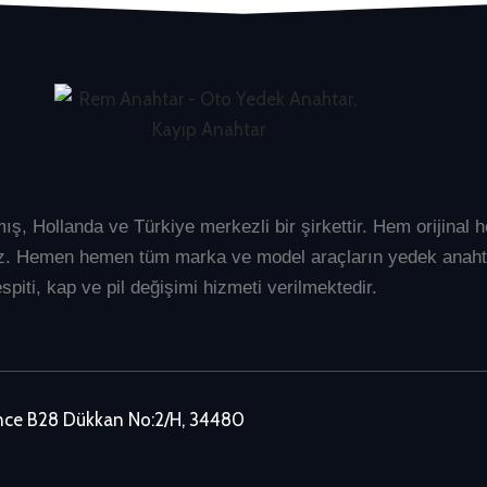
mış, Hollanda ve Türkiye merkezli bir şirkettir. Hem orijina
üyüz. Hemen hemen tüm marka ve model araçların
yedek anaht
spiti, kap ve pil değişimi hizmeti verilmektedir.
ence B28 Dükkan No:2/H, 34480