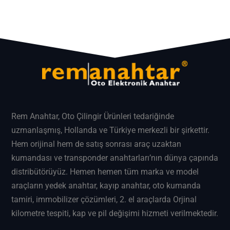
Rem Anahtar
, Oto Çilingir Ürünleri tedariğinde
uzmanlaşmış, Hollanda ve Türkiye merkezli bir şirkettir.
Hem orijinal hem de satış sonrası araç uzaktan
kumandası ve transponder anahtarları’nın dünya çapında
distribütörüyüz. Hemen hemen tüm marka ve model
araçların
yedek anahtar
, kayıp anahtar, oto kumanda
tamiri, immobilizer çözümleri, 2. el araçlarda Orjinal
kilometre tespiti, kap ve pil değişimi hizmeti verilmektedir.