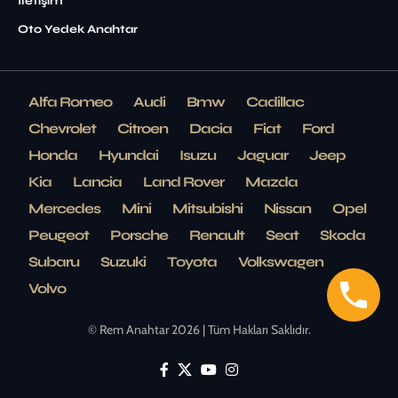
İletişim
Oto Yedek Anahtar
Alfa Romeo
Audi
Bmw
Cadillac
Chevrolet
Citroen
Dacia
Fiat
Ford
Honda
Hyundai
Isuzu
Jaguar
Jeep
Kia
Lancia
Land Rover
Mazda
Mercedes
Mini
Mitsubishi
Nissan
Opel
Peugeot
Porsche
Renault
Seat
Skoda
Subaru
Suzuki
Toyota
Volkswagen
Volvo
© Rem Anahtar 2026 | Tüm Hakları Saklıdır.