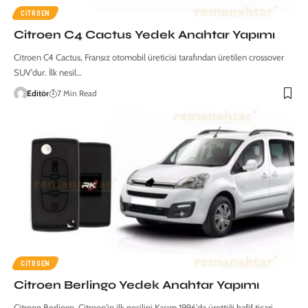
CITROEN
Citroen C4 Cactus Yedek Anahtar Yapımı
Citroen C4 Cactus, Fransız otomobil üreticisi tarafından üretilen crossover
SUV'dur. İlk nesil…
Editör
7 Min Read
CITROEN
Citroen Berlingo Yedek Anahtar Yapımı
Citroen Berlingo, Citroen'in ilk nesilini Kasım 1996'da ürettiği hafif ticari