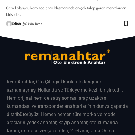
Genel olarak ülkemizde ticari klasmanında en çok talep gören markalardan
birisi de…
Editör
6 Min Read
Rem Anahtar
, Oto Çilingir Ürünleri tedariğinde
uzmanlaşmış, Hollanda ve Türkiye merkezli bir şirkettir.
Hem orijinal hem de satış sonrası araç uzaktan
kumandası ve transponder anahtarları’nın dünya çapında
distribütörüyüz. Hemen hemen tüm marka ve model
araçların
yedek anahtar
, kayıp anahtar, oto kumanda
tamiri, immobilizer çözümleri, 2. el araçlarda Orjinal