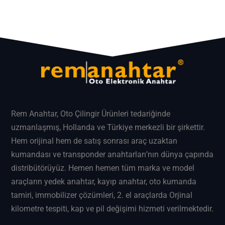
Rem Anahtar
, Oto Çilingir Ürünleri tedariğinde
uzmanlaşmış, Hollanda ve Türkiye merkezli bir şirkettir.
Hem orijinal hem de satış sonrası araç uzaktan
kumandası ve transponder anahtarları’nın dünya çapında
distribütörüyüz. Hemen hemen tüm marka ve model
araçların
yedek anahtar
, kayıp anahtar, oto kumanda
tamiri, immobilizer çözümleri, 2. el araçlarda Orjinal
kilometre tespiti, kap ve pil değişimi hizmeti verilmektedir.