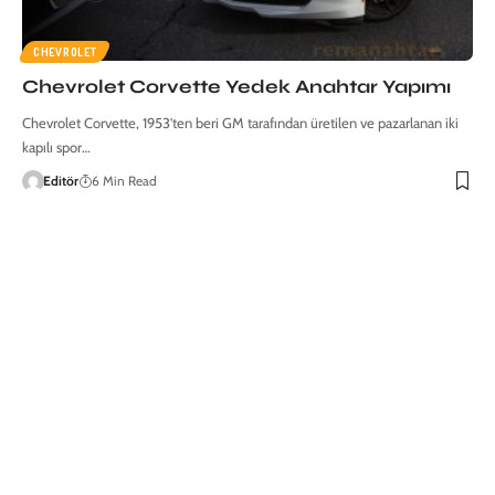
CHEVROLET
Chevrolet Corvette Yedek Anahtar Yapımı
Chevrolet Corvette, 1953'ten beri GM tarafından üretilen ve pazarlanan iki
kapılı spor…
Editör
6 Min Read