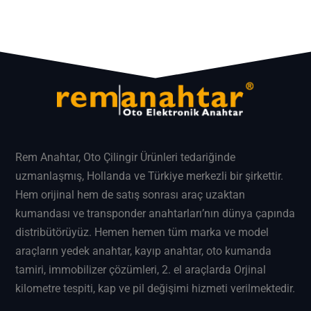
Rem Anahtar
, Oto Çilingir Ürünleri tedariğinde
uzmanlaşmış, Hollanda ve Türkiye merkezli bir şirkettir.
Hem orijinal hem de satış sonrası araç uzaktan
kumandası ve transponder anahtarları’nın dünya çapında
distribütörüyüz. Hemen hemen tüm marka ve model
araçların
yedek anahtar
, kayıp anahtar, oto kumanda
tamiri, immobilizer çözümleri, 2. el araçlarda Orjinal
kilometre tespiti, kap ve pil değişimi hizmeti verilmektedir.