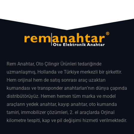
Rem Anahtar
, Oto Çilingir Ürünleri tedariğinde
uzmanlaşmış, Hollanda ve Türkiye merkezli bir şirkettir.
Hem orijinal hem de satış sonrası araç uzaktan
kumandası ve transponder anahtarları’nın dünya çapında
distribütörüyüz. Hemen hemen tüm marka ve model
araçların
yedek anahtar
, kayıp anahtar, oto kumanda
tamiri, immobilizer çözümleri, 2. el araçlarda Orjinal
kilometre tespiti, kap ve pil değişimi hizmeti verilmektedir.