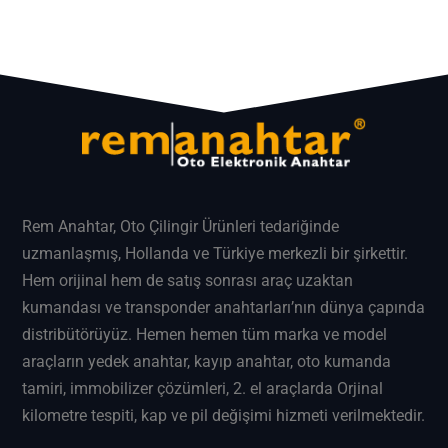
Rem Anahtar
, Oto Çilingir Ürünleri tedariğinde
uzmanlaşmış, Hollanda ve Türkiye merkezli bir şirkettir.
Hem orijinal hem de satış sonrası araç uzaktan
kumandası ve transponder anahtarları’nın dünya çapında
distribütörüyüz. Hemen hemen tüm marka ve model
araçların
yedek anahtar
, kayıp anahtar, oto kumanda
tamiri, immobilizer çözümleri, 2. el araçlarda Orjinal
kilometre tespiti, kap ve pil değişimi hizmeti verilmektedir.