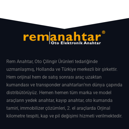
Rem Anahtar
, Oto Çilingir Ürünleri tedariğinde
uzmanlaşmış, Hollanda ve Türkiye merkezli bir şirkettir.
Hem orijinal hem de satış sonrası araç uzaktan
kumandası ve transponder anahtarları’nın dünya çapında
distribütörüyüz. Hemen hemen tüm marka ve model
araçların
yedek anahtar
, kayıp anahtar, oto kumanda
tamiri, immobilizer çözümleri, 2. el araçlarda Orjinal
kilometre tespiti, kap ve pil değişimi hizmeti verilmektedir.