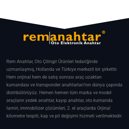
Rem Anahtar
, Oto Çilingir Ürünleri tedariğinde
uzmanlaşmış, Hollanda ve Türkiye merkezli bir şirkettir.
Hem orijinal hem de satış sonrası araç uzaktan
kumandası ve transponder anahtarları’nın dünya çapında
distribütörüyüz. Hemen hemen tüm marka ve model
araçların
yedek anahtar
, kayıp anahtar, oto kumanda
tamiri, immobilizer çözümleri, 2. el araçlarda Orjinal
kilometre tespiti, kap ve pil değişimi hizmeti verilmektedir.