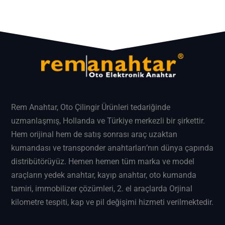
Rem Anahtar
, Oto Çilingir Ürünleri tedariğinde
uzmanlaşmış, Hollanda ve Türkiye merkezli bir şirkettir.
Hem orijinal hem de satış sonrası araç uzaktan
kumandası ve transponder anahtarları’nın dünya çapında
distribütörüyüz. Hemen hemen tüm marka ve model
araçların
yedek anahtar
, kayıp anahtar, oto kumanda
tamiri, immobilizer çözümleri, 2. el araçlarda Orjinal
kilometre tespiti, kap ve pil değişimi hizmeti verilmektedir.