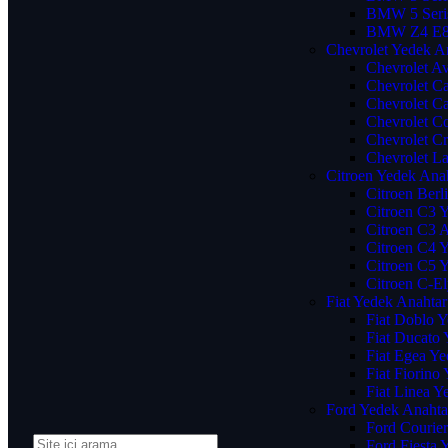
BMW 5 Seris
BMW Z4 E89
Chevrolet Yedek A
Chevrolet A
Chevrolet C
Chevrolet C
Chevrolet Co
Chevrolet C
Chevrolet La
Citroen Yedek Ana
Citroen Berl
Citroen C3 
Citroen C3 
Citroen C4 
Citroen C5 
Citroen C-E
Fiat Yedek Anahtar
Fiat Doblo 
Fiat Ducato
Fiat Egea Ye
Fiat Fiorino
Fiat Linea Y
Ford Yedek Anahta
Ford Courie
Ford Fiesta 