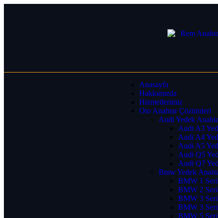
Anasayfa
Hakkımızda
Hizmetlerimiz
Oto Anahtar Çözümleri
Audi Yedek Anahta
Audi A3 Yed
Audi A4 Yed
Audi A5 Yed
Audi Q5 Yed
Audi Q7 Yed
Bmw Yedek Anaht
BMW 1 Seris
BMW 2 Seris
BMW 3 Seris
BMW 3 Seris
BMW 5 Seris