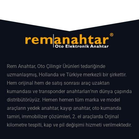
Rem Anahtar
, Oto Çilingir Ürünleri tedariğinde
uzmanlaşmış, Hollanda ve Türkiye merkezli bir şirkettir.
Hem orijinal hem de satış sonrası araç uzaktan
kumandası ve transponder anahtarları’nın dünya çapında
distribütörüyüz. Hemen hemen tüm marka ve model
araçların
yedek anahtar
, kayıp anahtar, oto kumanda
tamiri, immobilizer çözümleri, 2. el araçlarda Orjinal
kilometre tespiti, kap ve pil değişimi hizmeti verilmektedir.