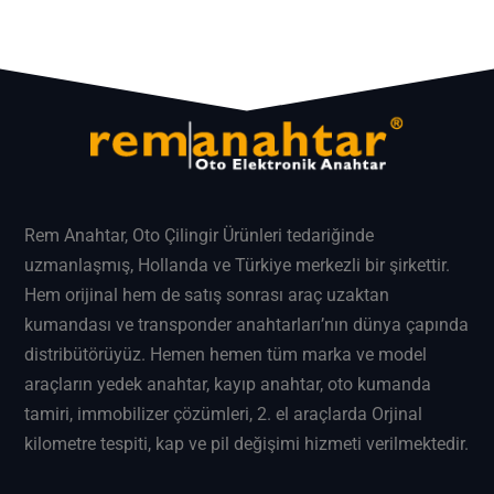
Rem Anahtar
, Oto Çilingir Ürünleri tedariğinde
uzmanlaşmış, Hollanda ve Türkiye merkezli bir şirkettir.
Hem orijinal hem de satış sonrası araç uzaktan
kumandası ve transponder anahtarları’nın dünya çapında
distribütörüyüz. Hemen hemen tüm marka ve model
araçların
yedek anahtar
, kayıp anahtar, oto kumanda
tamiri, immobilizer çözümleri, 2. el araçlarda Orjinal
kilometre tespiti, kap ve pil değişimi hizmeti verilmektedir.