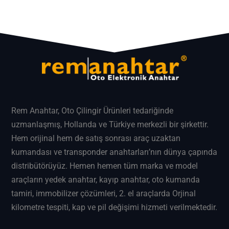
Rem Anahtar
, Oto Çilingir Ürünleri tedariğinde
uzmanlaşmış, Hollanda ve Türkiye merkezli bir şirkettir.
Hem orijinal hem de satış sonrası araç uzaktan
kumandası ve transponder anahtarları’nın dünya çapında
distribütörüyüz. Hemen hemen tüm marka ve model
araçların
yedek anahtar
, kayıp anahtar, oto kumanda
tamiri, immobilizer çözümleri, 2. el araçlarda Orjinal
kilometre tespiti, kap ve pil değişimi hizmeti verilmektedir.