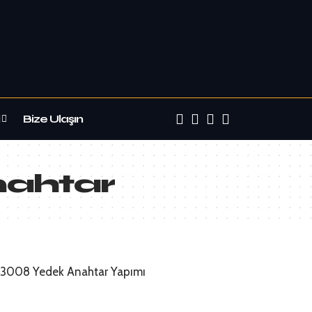
Bize Ulaşın
nahtar