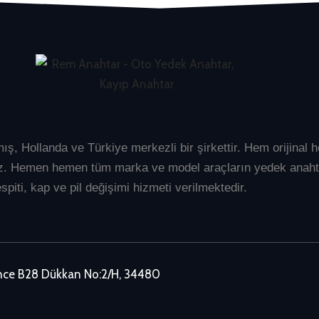
mış, Hollanda ve Türkiye merkezli bir şirkettir. Hem orijina
üyüz. Hemen hemen tüm marka ve model araçların
yedek anaht
spiti, kap ve pil değişimi hizmeti verilmektedir.
ence B28 Dükkan No:2/H, 34480