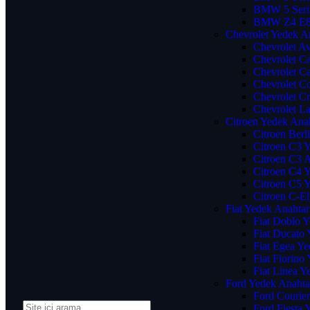
BMW 5 Seris
BMW Z4 E89
Chevrolet Yedek A
Chevrolet A
Chevrolet C
Chevrolet C
Chevrolet Co
Chevrolet C
Chevrolet La
Citroen Yedek Ana
Citroen Berl
Citroen C3 
Citroen C3 
Citroen C4 
Citroen C5 
Citroen C-E
Fiat Yedek Anahtar
Fiat Doblo 
Fiat Ducato
Fiat Egea Ye
Fiat Fiorino
Fiat Linea Y
Ford Yedek Anahta
Ford Courie
Ford Fiesta 