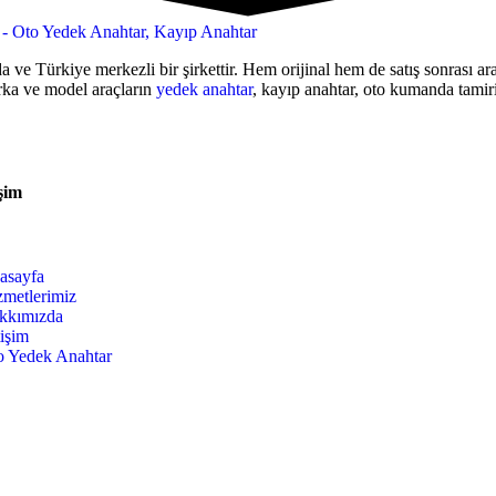
a ve Türkiye merkezli bir şirkettir. Hem orijinal hem de satış sonrası 
rka ve model araçların
yedek anahtar
, kayıp anahtar, oto kumanda tamiri
şim
asayfa
zmetlerimiz
kkımızda
tişim
o Yedek Anahtar