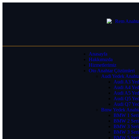
Anasayfa
Hakkımızda
Hizmetlerimiz
Oto Anahtar Çözümleri
Audi Yedek Anahta
Audi A3 Yed
Audi A4 Yed
Audi A5 Yed
Audi Q5 Yed
Audi Q7 Yed
Bmw Yedek Anaht
BMW 1 Seris
BMW 2 Seris
BMW 3 Seris
BMW 3 Seris
BMW 5 Seris