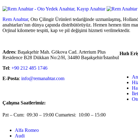
Rem Anahtar
, Oto Çilingir Ürünleri tedariğinde uzmanlaşmış, Holland
anahtarları’nın dünya çapında distribütörüyüz. Hemen hemen tüm ma
Orjinal kilometre tespiti, kap ve pil değişimi hizmeti verilmektedir.
Adres
: Başakşehir Mah. Gökova Cad. Arterium Plus
Hızlı Eri
Residence B28 Dükkan No:2/H, 34480 Başakşehir/İstanbul
Tel
:
+90 212 485 1746
An
E-Posta
:
info@remanahtar.com
Hi
Ha
İle
Ot
Çalışma Saatlerimiz:
Pzt – Cum: 09:30 – 19:00 Cumartesi: 10:00 – 15:00
Alfa Romeo
Audi