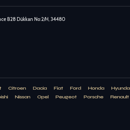
ence B28 Dükkan No:2/H, 34480
t
Citroen
Dacia
Fiat
Ford
Honda
Hyunda
ishi
Nissan
Opel
Peugeot
Porsche
Renault