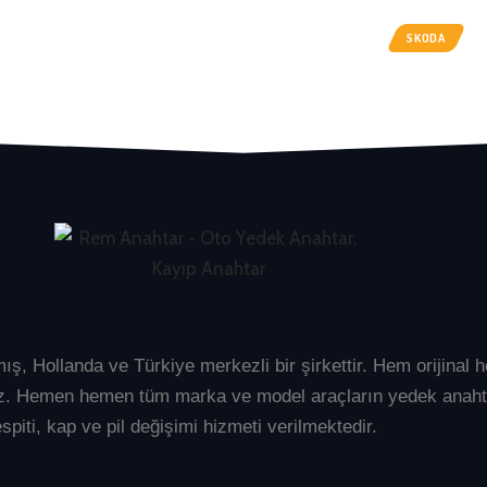
SKODA
mış, Hollanda ve Türkiye merkezli bir şirkettir. Hem orijina
üyüz. Hemen hemen tüm marka ve model araçların
yedek anaht
spiti, kap ve pil değişimi hizmeti verilmektedir.