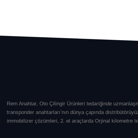
Rem Anahtar
, Oto Çilingir Ürünleri tedariğinde uzmanlaş
transponder anahtarları’nın dünya çapında distribütör
immobilizer çözümleri, 2. el araçlarda Orjinal kilometre te