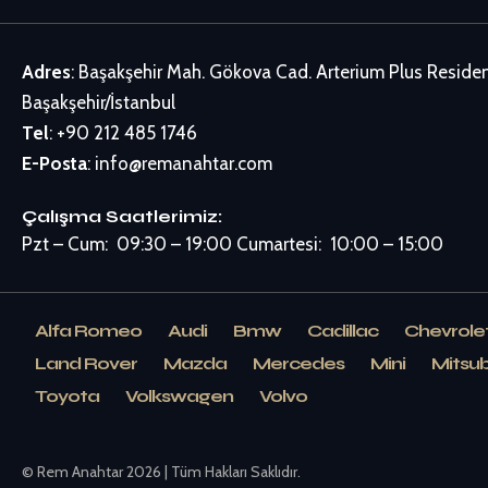
Adres
: Başakşehir Mah. Gökova Cad. Arterium Plus Resid
Başakşehir/İstanbul
Tel
:
+90 212 485 1746
E-Posta
:
info@remanahtar.com
Çalışma Saatlerimiz:
Pzt – Cum: 09:30 – 19:00 Cumartesi: 10:00 – 15:00
Alfa Romeo
Audi
Bmw
Cadillac
Chevrole
Land Rover
Mazda
Mercedes
Mini
Mitsub
Toyota
Volkswagen
Volvo
© Rem Anahtar 2026 | Tüm Hakları Saklıdır.