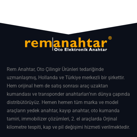
Rem Anahtar
, Oto Çilingir Ürünleri tedariğinde
uzmanlaşmış, Hollanda ve Türkiye merkezli bir şirkettir.
Hem orijinal hem de satış sonrası araç uzaktan
kumandası ve transponder anahtarları’nın dünya çapında
distribütörüyüz. Hemen hemen tüm marka ve model
araçların
yedek anahtar
, kayıp anahtar, oto kumanda
tamiri, immobilizer çözümleri, 2. el araçlarda Orjinal
kilometre tespiti, kap ve pil değişimi hizmeti verilmektedir.