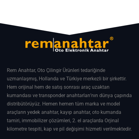
Rem Anahtar
, Oto Çilingir Ürünleri tedariğinde
uzmanlaşmış, Hollanda ve Türkiye merkezli bir şirkettir.
Hem orijinal hem de satış sonrası araç uzaktan
kumandası ve transponder anahtarları’nın dünya çapında
distribütörüyüz. Hemen hemen tüm marka ve model
araçların
yedek anahtar
, kayıp anahtar, oto kumanda
tamiri, immobilizer çözümleri, 2. el araçlarda Orjinal
kilometre tespiti, kap ve pil değişimi hizmeti verilmektedir.