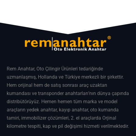
Rem Anahtar
, Oto Çilingir Ürünleri tedariğinde
uzmanlaşmış, Hollanda ve Türkiye merkezli bir şirkettir.
Hem orijinal hem de satış sonrası araç uzaktan
kumandası ve transponder anahtarları’nın dünya çapında
distribütörüyüz. Hemen hemen tüm marka ve model
araçların
yedek anahtar
, kayıp anahtar, oto kumanda
tamiri, immobilizer çözümleri, 2. el araçlarda Orjinal
kilometre tespiti, kap ve pil değişimi hizmeti verilmektedir.