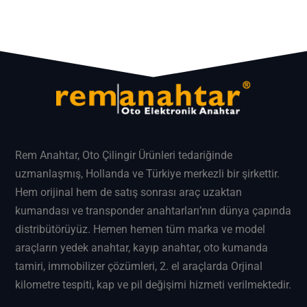
Rem Anahtar
, Oto Çilingir Ürünleri tedariğinde
uzmanlaşmış, Hollanda ve Türkiye merkezli bir şirkettir.
Hem orijinal hem de satış sonrası araç uzaktan
kumandası ve transponder anahtarları’nın dünya çapında
distribütörüyüz. Hemen hemen tüm marka ve model
araçların
yedek anahtar
, kayıp anahtar, oto kumanda
tamiri, immobilizer çözümleri, 2. el araçlarda Orjinal
kilometre tespiti, kap ve pil değişimi hizmeti verilmektedir.