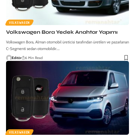
VOLKSWAGEN
Volkswagen Bora Yedek Anahtar Yapımı
Volkswagen Bora, Alman otomobil üreticisi tarafından üretilen ve pazarlanan
C-Segmenti sedan otomobildir.…
Editör
6 Min Read
VOLKSWAGEN