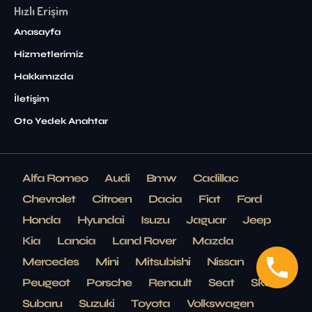
Hızlı Erişim
Anasayfa
Hizmetlerimiz
Hakkımızda
İletişim
Oto Yedek Anahtar
Alfa Romeo
Audi
Bmw
Cadillac
Chevrolet
Citroen
Dacia
Fiat
Ford
Honda
Hyundai
Isuzu
Jaguar
Jeep
Kia
Lancia
Land Rover
Mazda
Mercedes
Mini
Mitsubishi
Nissan
Opel
Peugeot
Porsche
Renault
Seat
Skoda
Subaru
Suzuki
Toyota
Volkswagen