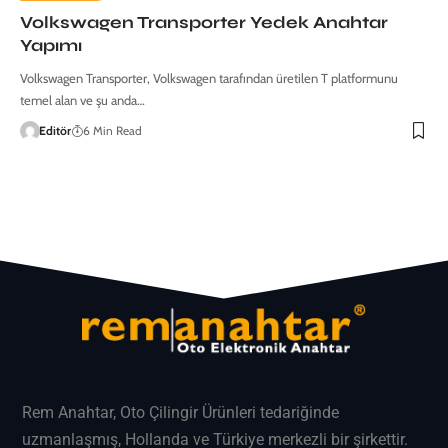
Volkswagen Transporter Yedek Anahtar
Yapımı
Volkswagen Transporter, Volkswagen tarafından üretilen T platformunu
temel alan ve şu anda…
Editör
6 Min Read
Rem Anahtar
, Oto Çilingir Ürünleri tedariğinde
uzmanlaşmış, Hollanda ve Türkiye merkezli bir şirkettir.