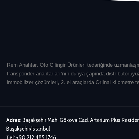
Rem Anahtar
, Oto Çilingir Ürünleri tedariğinde uzmanlaş
transponder anahtarları’nın dünya çapında distribütör
immobilizer çözümleri, 2. el araçlarda Orjinal kilometre te
Adres
: Başakşehir Mah. Gökova Cad. Arterium Plus Resid
Başakşehir/İstanbul
Tel
:
+90 212 485 1746