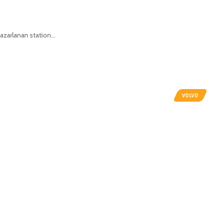
 pazarlanan station…
VOLVO