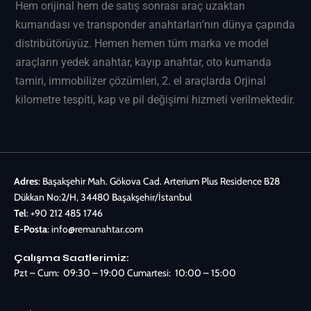
Hem orijinal hem de satış sonrası araç uzaktan
kumandası ve transponder anahtarları’nın dünya çapında
distribütörüyüz. Hemen hemen tüm marka ve model
araçların
yedek anahtar
, kayıp anahtar, oto kumanda
tamiri, immobilizer çözümleri, 2. el araçlarda Orjinal
kilometre tespiti, kap ve pil değişimi hizmeti verilmektedir.
Adres
: Başakşehir Mah. Gökova Cad. Arterium Plus Residence B28
Dükkan No:2/H, 34480 Başakşehir/İstanbul
Tel
:
+90 212 485 1746
E-Posta
:
info@remanahtar.com
Çalışma Saatlerimiz:
Pzt – Cum: 09:30 – 19:00 Cumartesi: 10:00 – 15:00