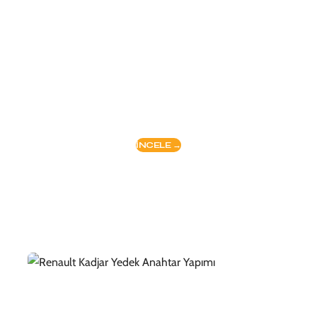
ORJİNAL
KİLOMETRE
TESPİTİ
2. El Araçlarda Kilometre Tespiti Nasıl Yapılır?
Fiyatı ne kadar?
İNCELE →