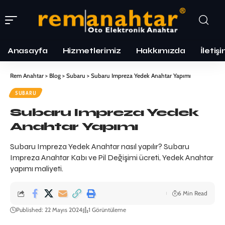
Anasayfa
Hizmetlerimiz
Hakkımızda
İletiş
Rem Anahtar
>
Blog
>
Subaru
>
Subaru Impreza Yedek Anahtar Yapımı
SUBARU
Subaru Impreza Yedek
Anahtar Yapımı
Subaru Impreza Yedek Anahtar nasıl yapılır? Subaru
Impreza Anahtar Kabı ve Pil Değişimi ücreti, Yedek Anahtar
yapımı maliyeti.
6 Min Read
Published: 22 Mayıs 2024
1 Görüntüleme