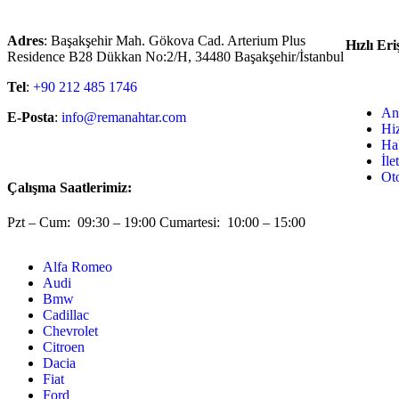
Adres
: Başakşehir Mah. Gökova Cad. Arterium Plus
Hızlı Eri
Residence B28 Dükkan No:2/H, 34480 Başakşehir/İstanbul
Tel
:
+90 212 485 1746
An
E-Posta
:
info@remanahtar.com
Hi
Ha
İle
Ot
Çalışma Saatlerimiz:
Pzt – Cum: 09:30 – 19:00 Cumartesi: 10:00 – 15:00
Alfa Romeo
Audi
Bmw
Cadillac
Chevrolet
Citroen
Dacia
Fiat
Ford