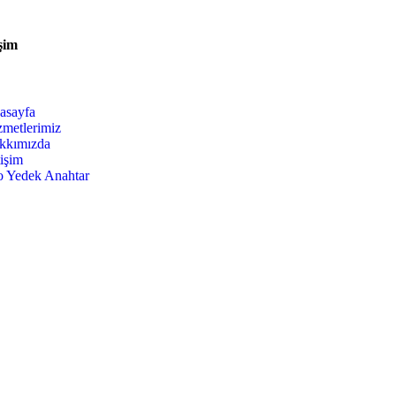
şim
asayfa
zmetlerimiz
kkımızda
tişim
o Yedek Anahtar