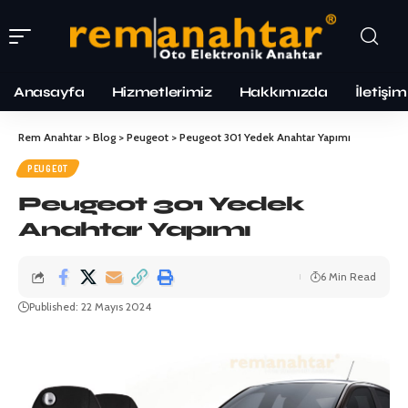
Anasayfa
Hizmetlerimiz
Hakkımızda
İletişim
Rem Anahtar
>
Blog
>
Peugeot
>
Peugeot 301 Yedek Anahtar Yapımı
PEUGEOT
Peugeot 301 Yedek
Anahtar Yapımı
6 Min Read
Published: 22 Mayıs 2024