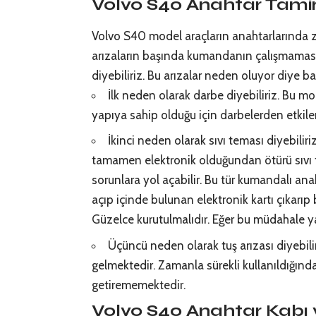
Volvo S40 Anahtar Tamir
Volvo S40 model araçların anahtarlarında z
arızaların başında kumandanın çalışmamas
diyebiliriz. Bu arızalar neden oluyor diye b
İlk neden olarak darbe diyebiliriz. Bu m
yapıya sahip olduğu için darbelerden etkile
İkinci neden olarak sıvı teması diyebilir
tamamen elektronik olduğundan ötürü sıvı 
sorunlara yol açabilir. Bu tür kumandalı ana
açıp içinde bulunan elektronik kartı çıkarıp
Güzelce kurutulmalıdır. Eğer bu müdahale yap
Üçüncü neden olarak tuş arızası diyebilir
gelmektedir. Zamanla sürekli kullanıldığında
getirememektedir.
Volvo S40 Anahtar Kabı v