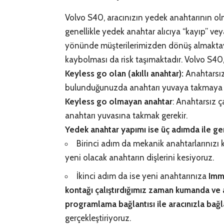
Volvo S40, aracınızın yedek anahtarının olma
genellikle
yedek anahtar
alıcıya “kayıp” ve
yönünde müşterilerimizden dönüş almaktayı
kaybolması da risk taşımaktadır. Volvo S40, a
Keyless go olan (akıllı anahtar):
Anahtarsız 
bulunduğunuzda anahtarı yuvaya takmaya ger
Keyless go olmayan anahtar
: Anahtarsız ça
anahtarı yuvasına takmak gerekir.
Yedek anahtar yapımı ise üç adımda ile ger
Birinci adım da mekanik anahtarlarınızı k
yeni olacak anahtarın dişlerini kesiyoruz.
İkinci adım da ise yeni anahtarınıza
Immo
kontağı çalıştırdığımız zaman kumanda ve an
programlama bağlantısı ile aracınızla bağl
gerçekleştiriyoruz.