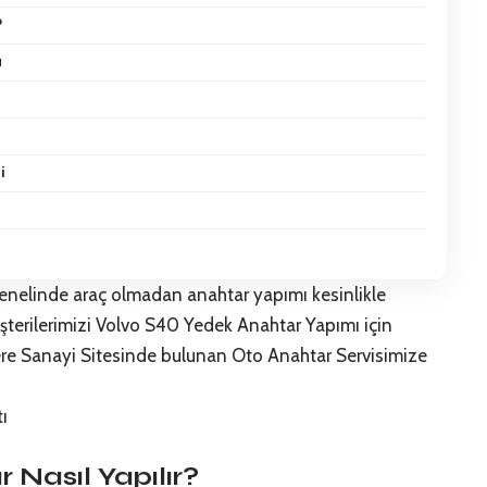
?
a
i
enelinde araç olmadan anahtar yapımı kesinlikle
şterilerimizi
Volvo S40 Yedek Anahtar
Yapımı için
apdere Sanayi Sitesinde bulunan
Oto Anahtar Servisi
mize
Nasıl Yapılır?