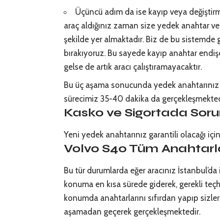
Üçüncü adım da ise kayıp veya değiştirme
araç aldığınız zaman size yedek anahtar ver
şekilde yer almaktadır. Biz de bu sistemde 
bırakıyoruz. Bu sayede kayıp anahtar endişe
gelse de artık aracı çalıştıramayacaktır.
Bu üç aşama sonucunda yedek anahtarınız h
sürecimiz 35-40 dakika da gerçekleşmekted
Kasko ve Sigortada Soru
Yeni yedek anahtarınız garantili olacağı içi
Volvo S40 Tüm Anahtarl
Bu tür durumlarda eğer aracınız İstanbul’da
konuma en kısa sürede giderek, gerekli teçhi
konumda anahtarlarını sıfırdan yapıp sizler
aşamadan geçerek gerçekleşmektedir.