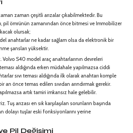
i
aman zaman çeşitli arızalar çıkabilmektedir. Bu
ı, pil ömrünün zamanından önce bitmesi ve Immobilizer
akacak olursak;
odel anahtarlar ne kadar sağlam olsa da elektronik bir
nme şansları yüksektir.
iz. Volvo S40 model araç anahtarlarının devreleri
teması aldığında erken müdahale yapılmazsa ciddi
htarlar sıvı teması aldığında ilk olarak anahtarı komple
 bir an önce temas edilen sıvıdan arındırmak gerekir.
ılmazsa artık tamiri imkansız hale gelebilir.
iz. Tuş arızası en sık karşılaşılan sorunların başında
n dolayı tuşlar eski fonksiyonlarını yerine
e Pil Değişimi